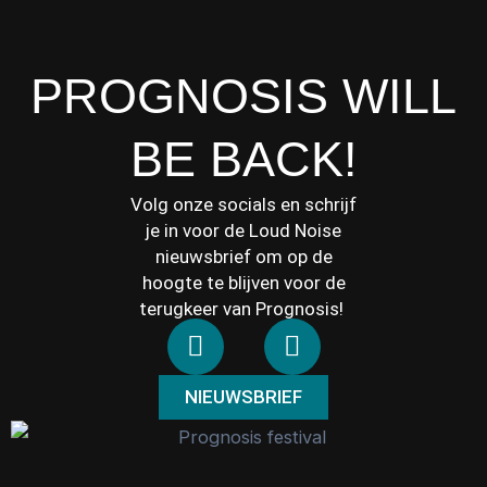
PROGNOSIS WILL
BE BACK!
Volg onze socials en schrijf
je in voor de Loud Noise
nieuwsbrief om op de
hoogte te blijven voor de
terugkeer van Prognosis!
F
I
a
n
c
s
NIEUWSBRIEF
e
t
b
a
o
g